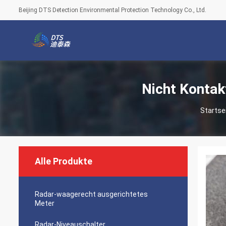
Beijing DTS Detection Environmental Protection Technology Co., Ltd.
Nicht Kontak
Startse
Alle Produkte
Radar-waagerecht ausgerichtetes
Meter
Radar-Niveauschalter