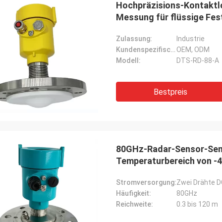
Hochpräzisions-Kontaktl
Messung für flüssige Fes
Zulassung:
Industrie
Kundenspezifische Unterstützung:
OEM, ODM
Modell:
DTS-RD-88-A
Bestpreis
80GHz-Radar-Sensor-Sen
Temperaturbereich von -4
Stromversorgung:
Zwei Drähte D
Häufigkeit:
80GHz
Reichweite:
0.3 bis 120 m