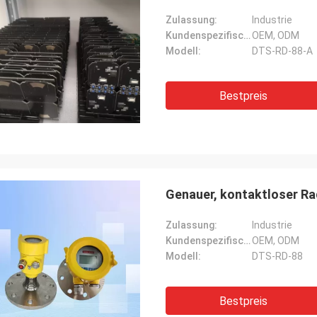
Zulassung:
Industrie
Kundenspezifische Unterstützung:
OEM, ODM
Modell:
DTS-RD-88-A
Bestpreis
Genauer, kontaktloser Ra
Zulassung:
Industrie
Kundenspezifische Unterstützung:
OEM, ODM
Modell:
DTS-RD-88
Bestpreis