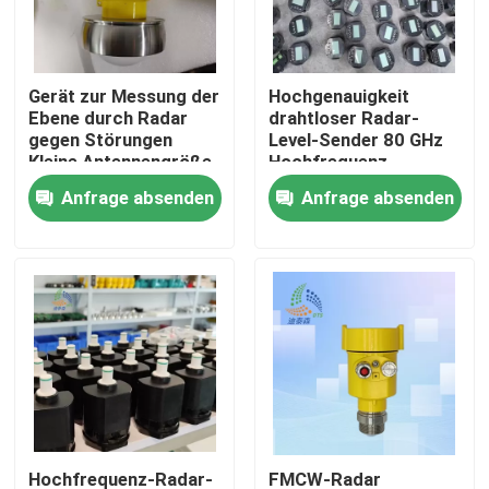
Über uns
Gerät zur Messung der
Hochgenauigkeit
Ebene durch Radar
drahtloser Radar-
Fabrik Tour
gegen Störungen
Level-Sender 80 GHz
Kleine Antennengröße
Hochfrequenz
IP67 Schutz
Anfrage absenden
Anfrage absenden
Qualitätskontrolle
Kontakt
Referenzen
Radar-waagerecht ausgerichtetes Meter
Radar-Niveauschalter
Hochfrequenz-Radar-
FMCW-Radar