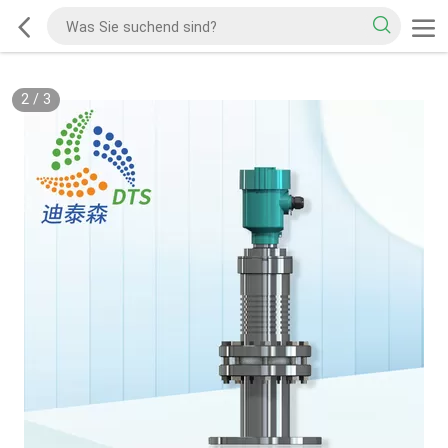
2
/
3