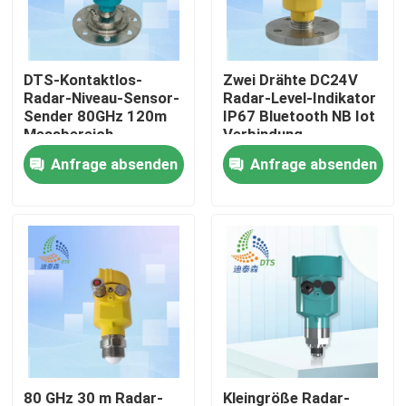
Über uns
DTS-Kontaktlos-
Zwei Drähte DC24V
Radar-Niveau-Sensor-
Radar-Level-Indikator
Fabrik Tour
Sender 80GHz 120m
IP67 Bluetooth NB Iot
Messbereich
Verbindung
Anfrage absenden
Anfrage absenden
Qualitätskontrolle
Kontakt
Referenzen
Radar-waagerecht ausgerichtetes Meter
Radar-Niveauschalter
80 GHz 30 m Radar-
Kleingröße Radar-