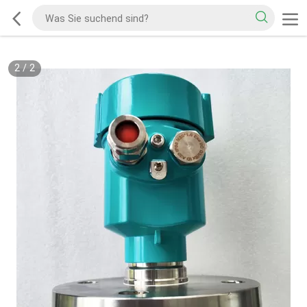
2
/
2